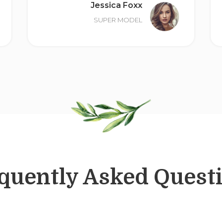
Jessica Foxx
SUPER MODEL
quently Asked Quest