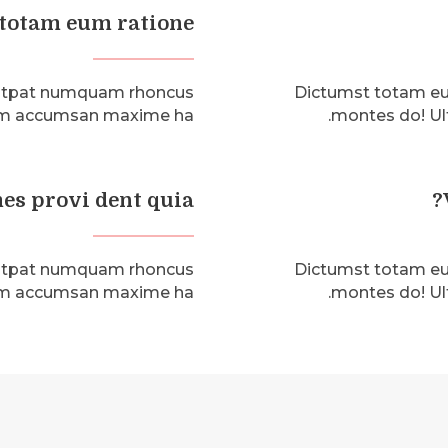
totam eum ratione?
lutpat numquam rhoncus
Dictumst totam eu
sim accumsan maxime ha.
montes do! Ul
es provi dent quia?
lutpat numquam rhoncus
Dictumst totam eu
sim accumsan maxime ha.
montes do! Ul