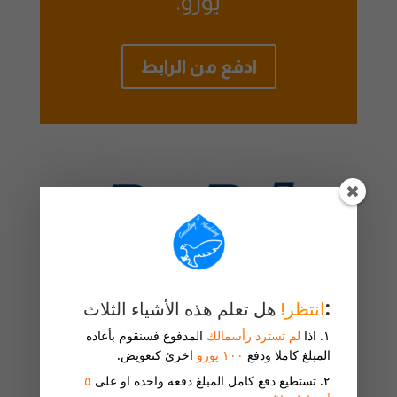
يورو.
ادفع من الرابط
:
انتظر!
هل تعلم هذه الأشياء الثلاث
١. اذا
لم تسترد رأسمالك
المدفوع فسنقوم بأعاده
المبلغ كاملا ودفع
١٠٠ يورو
اخرئ كتعويض.
٢. تستطيع دفع كامل المبلغ دفعه واحده او على
٥