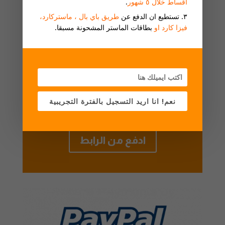
أقساط خلال ٥ شهور
.
٣. تستطيع ان الدفع عن
طريق باي بال ، ماستركارد،
فيزا كارد او
بطاقات الماستر المشحونة مسبقا.
أقساط ٥ دفعات قيمه
كل دفعه ٩٩٤ يورو تقسم
علئ خمس شهور
نعم! انا اريد التسجيل بالفترة التجريبية
ادفع من الرابط