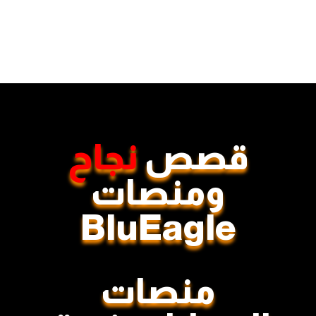
قصص
نجاح
ومنصات
BluEagle
منصات