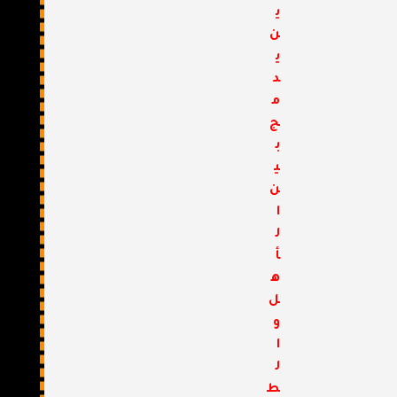
ي
ن
ي
د
م
ج
ب
ي
ن
ا
ل
أ
ه
ل
و
ا
ل
ط