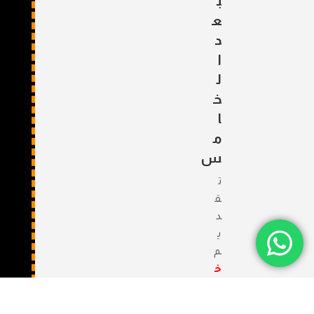
ب
ع
د
ا
ل
خ
ا
م
س
ت
ق
د
ي
م
خ
ط
ة