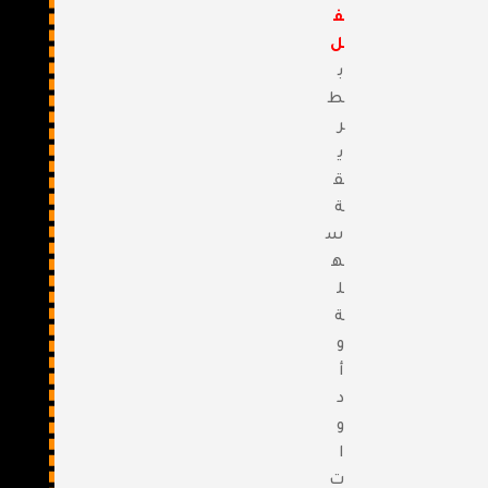
ف
ل
ب
ط
ر
ي
ق
ة
س
ه
ل
ة
و
أ
د
و
ا
ت