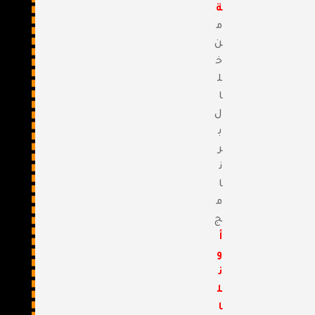
ة
م
ن
خ
ل
ا
ل
ب
ر
ن
ا
م
ج
أ
و
ن
ل
ا