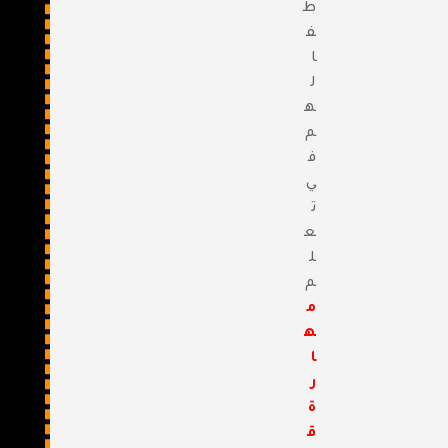
ط
ف
ا
ل
ه
م
ف
ي
ت
ع
ل
م
م
ه
ا
ر
ة
ق