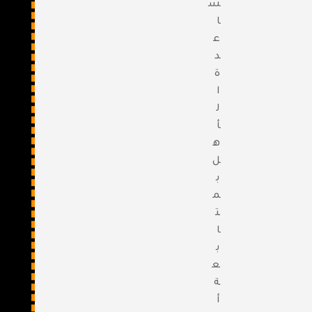
س
ا
ع
د
ة
ا
ل
أ
ه
ل
ب
م
ت
ا
ب
ع
ة
أ