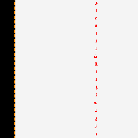
ر
ا
ء
ة
ا
ل
ل
غ
ة
ا
ل
إ
ن
ج
ل
ي
ز
ي