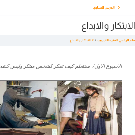
الدرس السابق
علم الرقمي الفتره التجريبيه
٤. الابتكار والابداع
الاسبوع الاول/ ستتعلم كيف تفكر كشخص مبتكر وليس كش