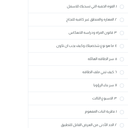
١. القوه الخفيه التي تسحبك للاسفل
٢. المهاره والمنطق غير كافيه للنجاح
٣. قانون المراه ودراسه الانعكاس
٤. ما هو نوع شخصيتك وكيف يجب ان تكون
٥. سر الطاقه الهائله
٦. كيف تبني ملف الطاقه
٧. سر بناء الرؤويا
٣. الاسبوع الثالث
١. نظرية اثبات المفهوم
٢. الحد الأدنى من العرض القابل للتطبيق