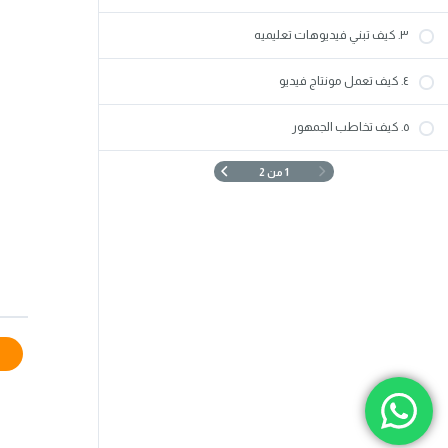
٣. كيف تبني فيديوهات تعليميه
٤. كيف تعمل مونتاج فيديو
٥. كيف تخاطب الجمهور
1 من 2